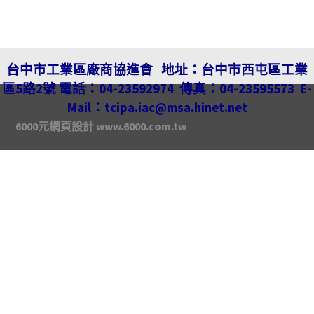
台中市工業區廠商協進會
地址：
台中市西屯區工業
區5路2號
電話：04-23592974
傳真：04-23595573
E-
Mail：
tcipa.iac@msa.hinet.net
6000元網頁設計
www.6000.com.tw
泰鶴生醫科技有限公司