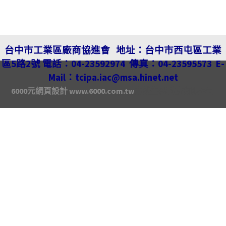
台中市工業區廠商協進會
地址：
台中市西屯區工業
區5路2號
電話：04-23592974
傳真：04-23595573
E-
Mail：
tcipa.iac@msa.hinet.net
6000元網頁設計
www.6000.com.tw
泰鶴生醫科技有限公司