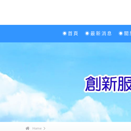
◉首頁
◉最新消息
◉關
Home