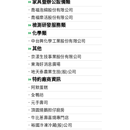
家具暨辦公設備類
．喬福泡綿股份有限公司
．喬福樂活股份有限公司
檢測研發服務類
化學類
．中台興化學工業股份有限公司
其他
．京漾生技事業股份有限公司
．東海好消息廣場
．地天泰農業生技(股)公司
特約廠商資訊
．阿默蛋糕
．全鴨坊
．元手壽司
．頂園燒鵝担仔廚房
．牛比蔥壽喜燒專門店
．裕國冷凍冷藏(股)公司