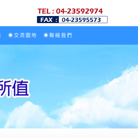
果
◉交流園地
◉聯絡我們