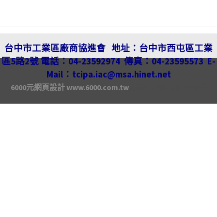
台中市工業區廠商協進會
地址：
台中市西屯區工業
區5路2號
電話：04-23592974
傳真：04-23595573
E-
Mail：
tcipa.iac@msa.hinet.net
6000元網頁設計
www.6000.com.tw
泰鶴生醫科技有限公司