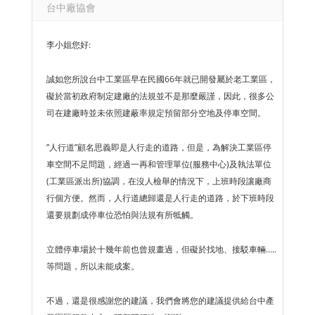
台中廠協會
李小姐您好:
誠如您所說台中工業區早在民國66年就已開發屬於老工業區，
礙於當初政府制定建廠的法規並不是那麼嚴謹，因此，很多公
司在建廠時並未依照建蔽率規定預留部分空地及停車空間。
”人行道”顧名思義即是人行走的道路，但是，為解決工業區停
車空間不足問題，經過一再和管理單位(服務中心)及執法單位
(工業區派出所)協調，在沒人檢舉的情況下，上班時段讓廠商
行個方便。然而，人行道總歸還是人行走的道路，於下班時段
還要規劃成停車位恐怕與法規有所牴觸。
立體停車場於十幾年前也曾規畫過，但礙於找地、接駁車輛…..
等問題，所以未能成案。
不過，還是很感謝您的建議，我們會將您的建議提供給台中產