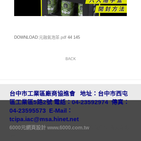
DOWNLOAD:
元融氣泡茶.pdf
44
145
BACK
台中市工業區廠商協進會
地址：
台中市西屯
區工業區5路2號
電話：04-23592974
傳真：
04-23595573
E-Mail：
tcipa.iac@msa.hinet.net
6000元網頁設計
www.6000.com.tw
泰鶴生醫科技有限
公司