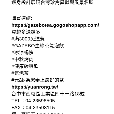
罐身設計展現台灣珍禽異獸與風景名勝
購買連結:
https://gazebotea.gogoshopapp.com/
買越多送越多
#滿3000免運費
#GAZEBO生綠茶氣泡飲
#冰涼暢快
#中秋烤肉
#健康碳酸飲
#氣泡茶
#元融
-為您奉上最好的茶
https://yuanrong.tw/
台中市西屯區工業區四十一路18號
TEL：04-23598505
FAX：04-23598115