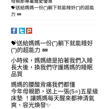
母親節專屬寵愛優惠
💝送給媽媽一份(")躺下就能睡好(")的超能
力 💤
💝送給媽媽一份(")躺下就能睡好
(")的超能力 💤
小時候，媽媽總是拍著我們入睡
長大後，換我們守護媽媽的睡眠
品質
媽媽的腰酸背痛我們都懂
今年母親節，送上一張(5⭐)五星級
床墊 ！讓媽媽每天醒來都神清氣
爽、容光煥發✨