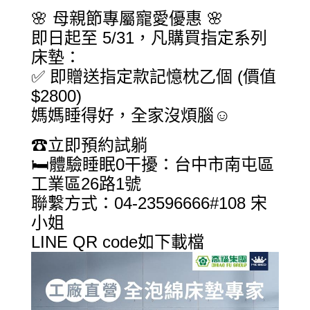
🌸 母親節專屬寵愛優惠 🌸
即日起至 5/31，凡購買指定系列
床墊：
✅ 即贈送指定款記憶枕乙個 (價值
$2800)
媽媽睡得好，全家沒煩腦☺
☎立即預約試躺
🛏️體驗睡眠0干擾：台中市南屯區
工業區26路1號
聯繫方式：04-23596666#108 宋
小姐
LINE QR code如下載檔