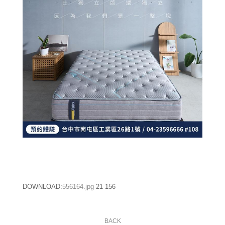
DOWNLOAD:
556164.jpg
21
156
BACK