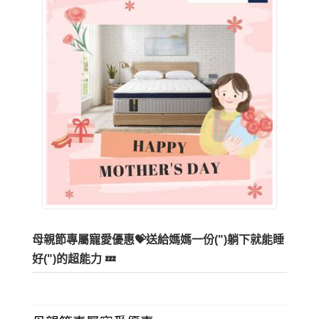
母親節專屬寵愛優惠💝送給媽媽一份(")躺下就能睡
好(")的超能力 💤