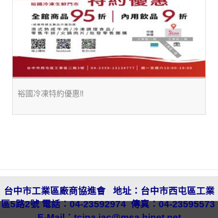
裕國冷凍特約優惠‼️
台中市工業區廠商協進會
地址：
台中市西屯區工業
區5路2號
電話：04-23592974
傳真：04-23595573
E-Mail：
tcipa.iac@msa.hinet.net