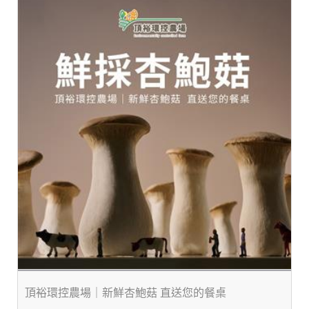
頂裕環控農場｜新鮮杏鮑菇 直送您的餐桌