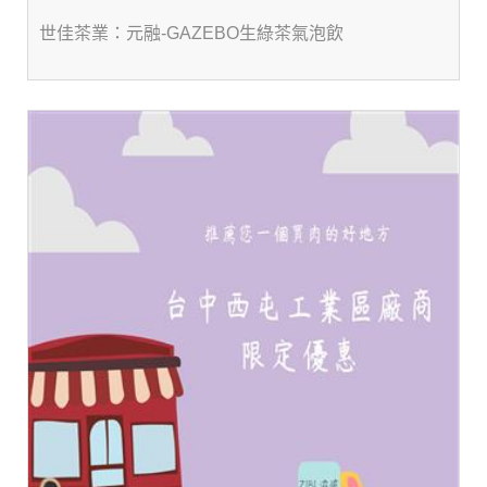
世佳茶業：元融-GAZEBO生綠茶氣泡飲