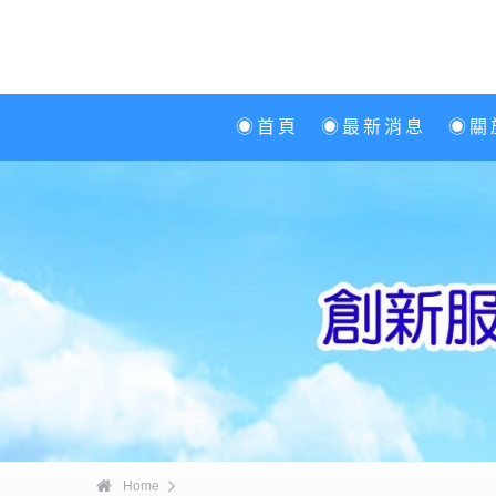
◉首頁
◉最新消息
◉關
Home