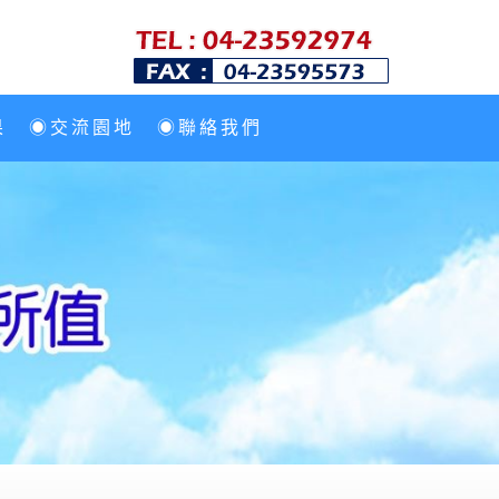
果
◉交流園地
◉聯絡我們