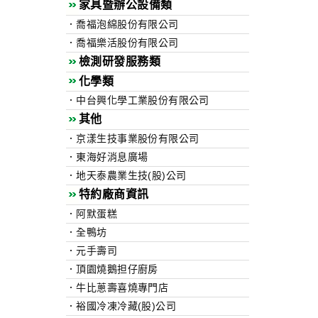
家具暨辦公設備類
．喬福泡綿股份有限公司
．喬福樂活股份有限公司
檢測研發服務類
化學類
．中台興化學工業股份有限公司
其他
．京漾生技事業股份有限公司
．東海好消息廣場
．地天泰農業生技(股)公司
特約廠商資訊
．阿默蛋糕
．全鴨坊
．元手壽司
．頂園燒鵝担仔廚房
．牛比蔥壽喜燒專門店
．裕國冷凍冷藏(股)公司